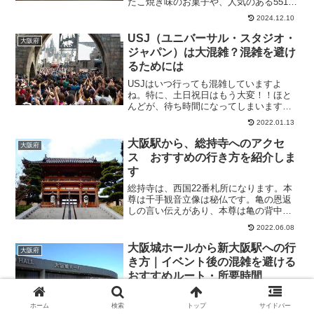
たこ焼き味のお菓子や、人気のある551な
どの店舗があり、お土産を購入すること
2024.12.10
ができます。そこで気になるのが、帰り
の方法ではないでしょうか。そこで今回
USJ（ユニバーサル・スタジオ・
大阪府
は、梅田駅から、大阪...
ジャパン）は大混雑？混雑を避け
るためには
USJはいつ行っても混雑していますよ
ね。特に、土日祝日はもう大変！！ほと
んどが、待ち時間になってしまいます。
なかなかUSJに行けないような人や、１
2022.01.13
日でアトラクションをたくさん楽しみた
い人には、これは何とかしたいですよ
大阪駅から、総持寺へのアクセ
大阪府
ね。そこで、どうすれば混...
ス おすすめの行き方を紹介しま
す
総持寺は、西国22番札所になります。本
尊は千手観音立像は秘仏です。亀の恩返
しの言い伝えがあり、本尊は亀の背中に
乗っています。山門が立派で、池にはた
2022.06.08
くさんの亀と鯉がいて、境内もキレイに
整備されており、雰囲気良かったです。
大阪城ホールから新大阪駅への行
大阪府
そこで今回は、大阪駅か...
き方｜イベント後の混雑を避ける
おすすめルート・所要時間
大阪城ホールでイベント終了後、新大阪
駅へ向かう場合は、最寄り駅の大阪城公
ホーム
検索
トップ
サイドバー