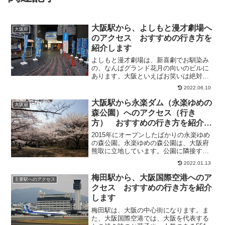
大阪駅から、よしもと漫才劇場へ
大阪府
のアクセス おすすめの行き方を
紹介します
よしもと漫才劇場は、新喜劇でお馴染み
の、なんばグランド花月の向いのビルに
あります。大阪といえばお笑いは絶対に
外せませんね。よしもと漫才劇場では、
2022.06.10
フレッシュな若手芸人に笑わせてもらっ
てます。本場の吉本漫才を見れて大変満
大阪駅から永楽ダム（永楽ゆめの
大阪府
足してます。笑いすぎて楽...
森公園）へのアクセス（行き
方） おすすめの行き方を紹介し
ます
2015年にオープンしたばかりの永楽ゆめ
の森公園。永楽ゆめの森公園は、大阪府
熊取に立地しています。公園に隣接する
永楽ダム周辺は、ハイキングコースにも
2022.01.13
なっており、春には約1,000本の桜を眺め
ながら、散策を楽しむことができます。
梅田駅から、大阪国際空港へのア
主要駅へのアクセス
大阪府内の桜の...
クセス おすすめの行き方を紹介
します
梅田駅は、大阪の中心街になります。ま
た、大阪国際空港では、大阪を代表する