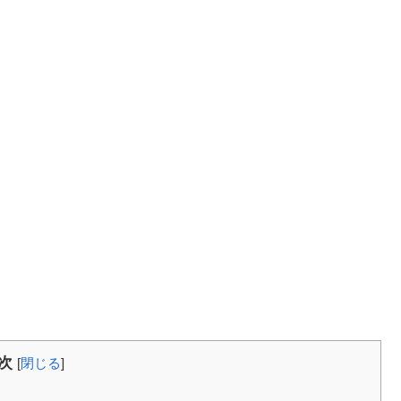
次
[
閉じる
]