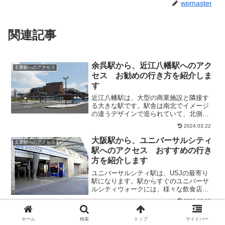
wpmaster
関連記事
余呉駅から、近江八幡駅へのアク
主要駅へのアクセス
セス お勧めの行き方を紹介しま
す
近江八幡駅は、大型の商業施設と隣接す
る大きな駅です。駅舎は南北でイメージ
の違うデザインで造られていて、北側は
レンガ調の壁を持つ役場の様な造りで、
2024.03.22
南側は白壁の大きな三角形に黒いライン
が差し色に入ったデザインです。そこで
大阪駅から、ユニバーサルシティ
主要駅へのアクセス
今回は、余呉駅から、近江...
駅へのアクセス おすすめの行き
方を紹介します
ユニバーサルシティ駅は、USJの最寄り
駅になります。駅からすぐのユニバーサ
ルシティウォークには、様々な飲食店が
あります。休日はいつも混んでいます
2021.10.16
が、周辺には雑貨店などもあり、待ち時
間を楽しみながらつぶせます。そこで今
堅田駅から、近江舞子駅へのアク
主要駅へのアクセス
ホーム
検索
トップ
サイドバー
回は、大阪駅から、ユニバ...