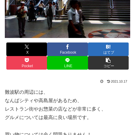
X
Facebook
はてブ
Pocket
LINE
コピー
2021.10.17
難波駅の周辺には、
なんばシティや高島屋があるため、
レストラン街やお惣菜の店などが非常に多く、
グルメについては最高に良い場所です。
買い物については全く問題ありません！