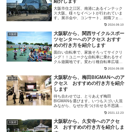
紹介します
大阪市住之江区、南港にあるインテック
ス大阪。様々なイベントが行われていま
す。展示会や、コンサート、就職フェア
や、学校、大学フェアなど。1号館から6
2024.09.10
号館まであります。そこで今回は、イン
テックス大阪から、難波駅へのアクセス
大阪駅から、関西サイクルスポー
大阪府
方法について、紹介しま...
ツセンターへのアクセス おすす
めの行き方を紹介します
面白い自転車で、家族そろってサイクリ
ング！！ユニークな自転車に乗れるサイ
クル遊園地です。変わり種自転車広場に
は、今までに見たことのない自転車８０
2024.09.08
種６００台がお待ちかね。森の中を走り
抜ける、園内一周の３Ｋｍのサイクリン
大阪駅から、梅田BIGMANへのア
大阪府
グコースは、爽やかな風を...
クセス おすすめの行き方を紹介
します
待ち合わせでは、とりあえず梅田
BIGMANを選びます。いつもスゴい人混
みながら、なぜか見つけ出せる不思議な
場所です。待ち合わせより早く行ってし
2021.12.23
まっても、隣りに紀伊國屋書店があるの
で時間が潰せます。スクリーン向かいで
大阪駅から、久安寺へのアクセ
大阪府
イベントもしています。そこ...
ス おすすめの行き方を紹介しま