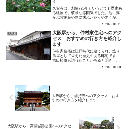
す
久安寺は、創建725年というとても歴史あ
る建物で、荘厳な雰囲気でした。池に浮
かぶ紫陽花や雨に濡れた花々や木々がみ
ずみずしく目に写り、特にカシワバアジ
2022.06.11
サイが綺麗でした。紅葉の花が竹とんぼ
みたいで可愛かったです。また、秋は広
大阪駅から、仲村家住宅へのアク
大阪府
い境内が紅葉に染まり...
セス おすすめの行き方を紹介し
ます
仲村家住宅は江戸時代に建てられ、造り
酒屋として栄えた歴史のある邸宅です。
吉田松陰も訪れたことがあると聞き、伝
統の重さを感じる建物でした。残念なが
2022.06.08
ら建物の中を見学することが出来ません
が、古い御屋敷が立ち並ぶ中でも、こち
らの住宅はひと際立派なお...
大阪駅から、総持寺へのアクセス おす
すめの行き方を紹介します
大阪駅から、高槻城跡公園へのアクセ