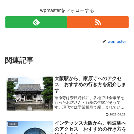
wpmasterをフォローする
wpmaster
関連記事
大阪駅から、家原寺へのアクセ
大阪府
ス おすすめの行き方を紹介しま
す
家原寺は奈良時代に、各地で社会事業を
行ったお坊さん・行基の生家だそうで
す。現代では学業祈願で親しまれてい
て、蓮の花が見られる境内です。大阪南
2023.09.23
部では、学業成就祈願で有名ですね。そ
こで今回は、大阪駅から、家原寺へのア
インテックス大阪から、難波駅へ
大阪府
クセス方法について、紹介しま...
のアクセス おすすめの行き方を