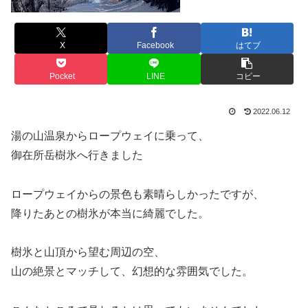
X
Facebook
はてブ
Pocket
LINE
コピー
2022.06.12
湯の山温泉からロープウェイに乗って、
御在所岳樹氷へ行きました
ロープウェイからの景色も素晴らしかったですが、
降りたあとの樹氷が本当に綺麗でした。
樹氷と山頂から望む周辺の空、
山の絶景とマッチして、幻想的な雰囲気でした。