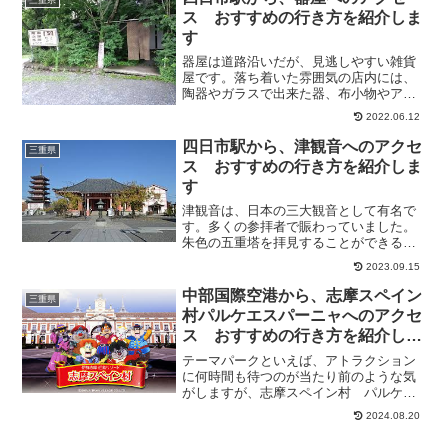
三重県
やすくおもしろかったです...
ス おすすめの行き方を紹介しま
す
器屋は道路沿いだが、見逃しやすい雑貨
屋です。落ち着いた雰囲気の店内には、
陶器やガラスで出来た器、布小物やアク
セサリー、レトロなおもちゃや骨董品が
2022.06.12
置いてあります。見ているだけでも楽し
めます。プレゼントの購入などにも最適
四日市駅から、津観音へのアクセ
三重県
です。そこで今回は、四日...
ス おすすめの行き方を紹介しま
す
津観音は、日本の三大観音として有名で
す。多くの参拝者で賑わっていました。
朱色の五重塔を拝見することができる由
緒あるお寺です。709年に阿漕ヶ浦の漁師
2023.09.15
の網により観音像が出現して、安置した
のが始まりと伝えられている。趣きのあ
中部国際空港から、志摩スペイン
三重県
る大きなお社で一度、...
村パルケエスパーニャへのアクセ
ス おすすめの行き方を紹介しま
す
テーマパークといえば、アトラクション
に何時間も待つのが当たり前のような気
がしますが、志摩スペイン村 パルケエ
スパーニャは、ほとんど待たずに利用で
2024.08.20
きます。新しいアトラクションは多少待
ち時間あるようですが、子連れにはとて