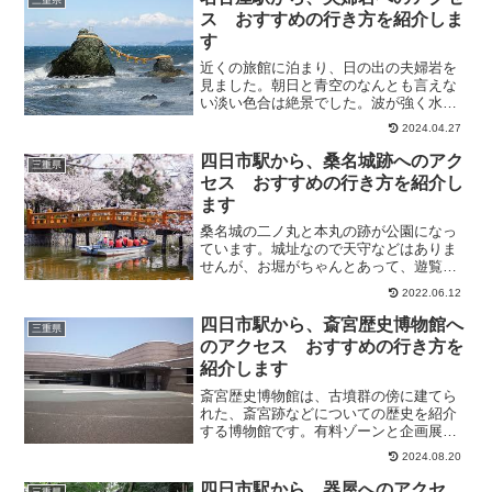
三重県
ス おすすめの行き方を紹介しま
す
近くの旅館に泊まり、日の出の夫婦岩を
見ました。朝日と青空のなんとも言えな
い淡い色合は絶景でした。波が強く水し
ぶきがありましたが、それはそれで良か
2024.04.27
ったです。そこで今回は、名古屋駅か
ら、夫婦岩へのアクセス方法について、
四日市駅から、桑名城跡へのアク
三重県
紹介します。
セス おすすめの行き方を紹介し
ます
桑名城の二ノ丸と本丸の跡が公園になっ
ています。城址なので天守などはありま
せんが、お堀がちゃんとあって、遊覧船
も運航されていました。ゆっくり案内し
2022.06.12
ながらまわってくれて楽しめました。桜
の時期になると、公園一帯に桜が満開に
四日市駅から、斎宮歴史博物館へ
三重県
咲いていて、特に夜桜がと...
のアクセス おすすめの行き方を
紹介します
斎宮歴史博物館は、古墳群の傍に建てら
れた、斎宮跡などについての歴史を紹介
する博物館です。有料ゾーンと企画展な
どの無料ゾーンがあります。休憩所やカ
2024.08.20
フェもあります。館内は広くて見ごたえ
があり、定期上映している映像も分かり
四日市駅から、器屋へのアクセ