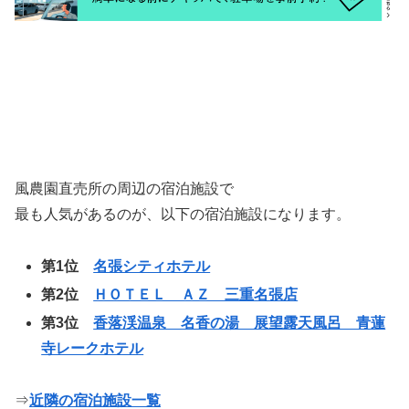
風農園直売所の周辺の宿泊施設で
最も人気があるのが、以下の宿泊施設になります。
第1位
名張シティホテル
第2位
ＨＯＴＥＬ ＡＺ 三重名張店
第3位
香落渓温泉 名香の湯 展望露天風呂 青蓮
寺レークホテル
⇒
近隣の宿泊施設一覧