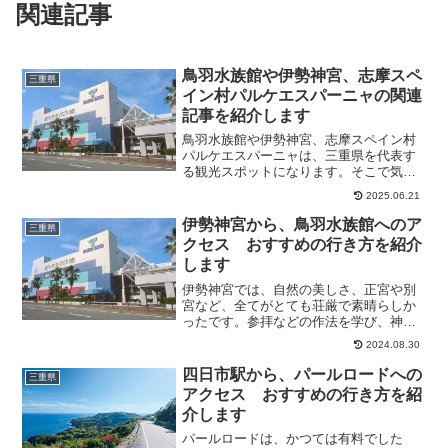
関連記事
鳥羽水族館や伊勢神宮、志摩スペ
三重県
イン村パルケエスパーニャの関連
記事を紹介します
鳥羽水族館や伊勢神宮、志摩スペイン村
パルケエスパーニャは、三重県を代表す
る観光スポットになります。そこで気に
なるのが、それぞれのアクセス方法や観
2025.06.21
光の仕方ですよね。そこで今回は、鳥羽
水族館や伊勢神宮、志摩スペイン村パル
伊勢神宮から、鳥羽水族館へのア
三重県
ケエスパーニャの関連記事...
クセス おすすめの行き方を紹介
します
伊勢神宮では、自然の美しさ、正宮や別
宮など、全てがとても荘厳で素晴らしか
ったです。参拝などの作法を学び、神様
に日々の感謝をのべさせて頂きました。
2024.08.30
また、鳥羽水族館は、コンパクトに興味
がわくようにまとまっていて、次々に楽
四日市駅から、パールロードへの
三重県
しめます。そこで今回は、...
アクセス おすすめの行き方を紹
介します
パールロードは、かつては有料でした