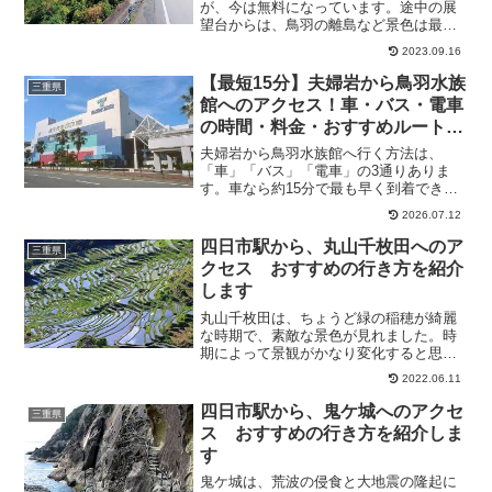
が、今は無料になっています。途中の展
望台からは、鳥羽の離島など景色は最高
です。リアス式海岸の伊勢志摩国立公園
2023.09.16
ですから、カーブやアップダウンは結構
ありますが、美しい景観を楽しめるドラ
【最短15分】夫婦岩から鳥羽水族
三重県
イビングロードです。冬場は...
館へのアクセス！車・バス・電車
の時間・料金・おすすめルートを
徹底解説
夫婦岩から鳥羽水族館へ行く方法は、
「車」「バス」「電車」の3通りありま
す。車なら約15分で最も早く到着できま
す。一方、公共交通機関ならCANばすが
2026.07.12
徒歩距離も短くおすすめです。この記事
では、それぞれの所要時間・料金・徒歩
四日市駅から、丸山千枚田へのア
三重県
距離・おすすめの人まで...
クセス おすすめの行き方を紹介
します
丸山千枚田は、ちょうど緑の稲穂が綺麗
な時期で、素敵な景色が見れました。時
期によって景観がかなり変化すると思い
ますが、見頃でした。東屋もあり、休憩
2022.06.11
する箇所もあります。景色を保つため
に、地元の皆さんが大切に大切にしてい
四日市駅から、鬼ケ城へのアクセ
三重県
る様子が伝わります。そこで...
ス おすすめの行き方を紹介しま
す
鬼ケ城は、荒波の侵食と大地震の隆起に