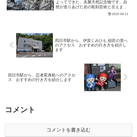
よってできた、名勝天然記念物です。自
然が造りあげた岩の彫刻芸術と言えま
す。往復徒歩約1時間半でほぼ全体を探勝
2022.06.11
できます。おすすめの場所です。歩道は
軽く整備されている程度ですので、スニ
ーカー等で入られることを...
四日市駅から、伊賀くみひも 組匠の里へ
のアクセス おすすめの行き方を紹介し
ます
四日市駅から、忍者変身処へのアクセ
ス おすすめの行き方を紹介します
コメント
コメントを書き込む