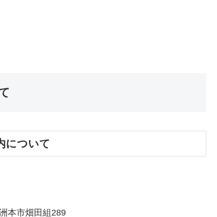
て
内について
本市畑田組289