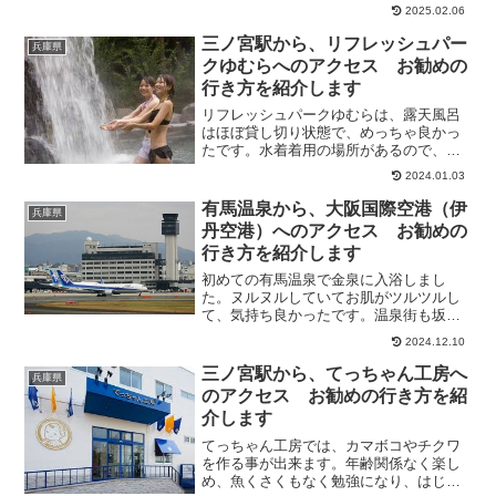
行機が飛んでいきます。また、伊丹スカ
2025.02.06
イパークは、大阪国際空港の隣にある公
園で、柵越しに飛行機を眺めることがで
三ノ宮駅から、リフレッシュパー
兵庫県
きます。千里川土手は、飛...
クゆむらへのアクセス お勧めの
行き方を紹介します
リフレッシュパークゆむらは、露天風呂
はほぼ貸し切り状態で、めっちゃ良かっ
たです。水着着用の場所があるので、水
着持参がお得です。貴重品ボックスもあ
2024.01.03
り、安心です。バスセンターから近く、
交通の便利な場所にあります。そこで今
有馬温泉から、大阪国際空港（伊
兵庫県
回は、三ノ宮駅から、リフ...
丹空港）へのアクセス お勧めの
行き方を紹介します
初めての有馬温泉で金泉に入浴しまし
た。ヌルヌルしていてお肌がツルツルし
て、気持ち良かったです。温泉街も坂道
にいろいろお店があり、温かい温泉饅頭
2024.12.10
を食べたり、美味しい佃煮をお土産に買
い、友達喜ばれました。そこで今回は、
三ノ宮駅から、てっちゃん工房へ
兵庫県
有馬温泉から、大阪国際空港...
のアクセス お勧めの行き方を紹
介します
てっちゃん工房では、カマボコやチクワ
を作る事が出来ます。年齢関係なく楽し
め、魚くさくもなく勉強になり、はじめ