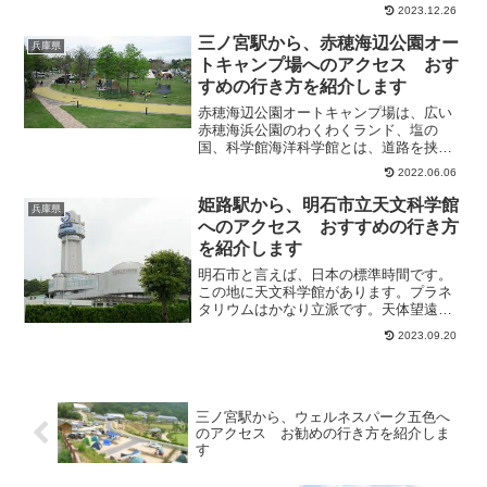
て形を整えましたが上手くできました。
2023.12.26
出来たてはおいしく大満足でした。自分
で作ったカマボコ、チクワは、格別でし
三ノ宮駅から、赤穂海辺公園オー
兵庫県
た。スタッフの方も優しく...
トキャンプ場へのアクセス おす
すめの行き方を紹介します
赤穂海辺公園オートキャンプ場は、広い
赤穂海浜公園のわくわくランド、塩の
国、科学館海洋科学館とは、道路を挟ん
だ真向かいに設置されています。設備の
2022.06.06
良いキャンプ場ですので、時期に成った
ら賑やかになりそうです。そこで今回
姫路駅から、明石市立天文科学館
兵庫県
は、三ノ宮駅から、赤穂海辺公...
へのアクセス おすすめの行き方
を紹介します
明石市と言えば、日本の標準時間です。
この地に天文科学館があります。プラネ
タリウムはかなり立派です。天体望遠鏡
もあり、金星が綺麗に見えます。展望台
2023.09.20
からは明石大橋と海の眺望です。そこで
今回は、姫路駅から、明石市立天文科学
館へのアクセス方法につい...
三ノ宮駅から、ウェルネスパーク五色へ
のアクセス お勧めの行き方を紹介しま
す