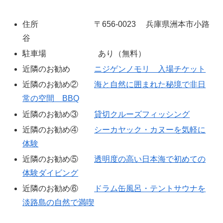
住所 〒656-0023 兵庫県洲本市小路
谷
駐車場 あり（無料）
近隣のお勧め
ニジゲンノモリ 入場チケット
近隣のお勧め②
海と自然に囲まれた秘境で非日
常の空間 BBQ
近隣のお勧め③
貸切クルーズフィッシング
近隣のお勧め④
シーカヤック・カヌーを気軽に
体験
近隣のお勧め⑤
透明度の高い日本海で初めての
体験ダイビング
近隣のお勧め⑥
ドラム缶風呂・テントサウナを
淡路島の自然で満喫