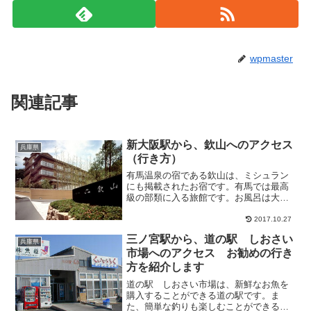
wpmaster
関連記事
新大阪駅から、欽山へのアクセス
兵庫県
（行き方）
有馬温泉の宿である欽山は、ミシュラン
にも掲載されたお宿です。有馬では最高
級の部類に入る旅館です。お風呂は大浴
場のみで、金泉、銀泉両方が楽しめま
す。食事についてはミシュランを取って
2017.10.27
いるだけあり、とても美味しいですよ。
三ノ宮駅から、道の駅 しおさい
新大阪駅から、有馬温泉欽山...
兵庫県
市場へのアクセス お勧めの行き
方を紹介します
道の駅 しおさい市場は、新鮮なお魚を
購入することができる道の駅です。ま
た、簡単な釣りも楽しむことができるの