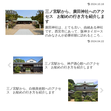
を約20分で一周する回転喫茶室もあり、
2024.10.16
神戸空港や淡路島も見えます。展望1階の
ガラス床から真下が見え、空中散歩の体
三ノ宮駅から、廣田神社へのアク
兵庫県
験もできます...
セス お勧めの行き方を紹介しま
す
廣田神社は、とても古い、由緒ある神社
です。西宮市にあって、阪神タイガース
のみなさんが必勝祈願に訪れるところで
す。地域の人々もたくさんいらっしゃ
2024.04.22
り、親しまれている感じがしました。御
神水をいただきました。そこで今回は、
三ノ宮駅から、廣田神社への...
三ノ宮駅から、神戸酒心館へのアクセ
ス お勧めの行き方を紹介します
三ノ宮駅から、白鶴美術館へのアクセ
ス お勧めの行き方を紹介します