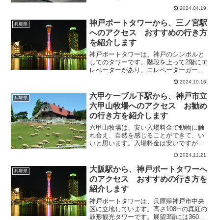
で、おすすめのスポットです。小あじが
2024.04.19
入れ食いで釣れ、とても面白かったが、
いわしは見えるだけで、一匹も釣れず。
神戸ポートタワーから、三ノ宮駅
兵庫県
１時間程、立ち寄るにはコス...
へのアクセス おすすめの行き方
を紹介します
神戸ポートタワーは、神戸のシンボルと
してのタワーです。階段を上って2階にエ
レベーターがあり、エレベーターガール
がいました。展望エリアに行くと、さら
2024.10.16
に階段で上に行けます。そこで今回は、
神戸ポートタワーから、三ノ宮駅へのア
六甲ケーブル下駅から、神戸市立
兵庫県
クセス方法について、あ...
六甲山牧場へのアクセス お勧め
の行き方を紹介します
六甲山牧場は、安い入場料金で動物に触
れ合え、自然を感じることができて、い
いと思います。入場料金は安いですが、
動物のエサやりや乗馬は、少し割高感を
2024.11.21
感じました。そこで今回は、六甲ケーブ
ル下駅から、神戸市立六甲山牧場へのア
大阪駅から、神戸ポートタワーへ
兵庫県
クセス方法について、紹介...
のアクセス おすすめの行き方を
紹介します
神戸ポートタワーは、兵庫県神戸市中央
区に立地しています。高さ108mの真紅の
鼓形観光タワーです。展望3階には360度