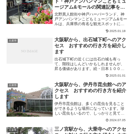
ド・神戸アンパンマンこどもミュ
ージアム&モールの関連記事を紹
介します。
北野異人館街や神戸ハーバーランド、神
戸アンパンマンこどもミュージアム&モー
ルは、兵庫県の有名な観光スポットにな
ります。そこで気になるのが、それぞれ
2025.01.18
のアクセス方法や、観光の仕方ではない
でしょうか。そこで今回は、北野異人館
大阪駅から、出石城下町へのアク
兵庫県
街や神戸ハーバーランド...
セス おすすめの行き方を紹介し
ます
出石城下町の近くには出石の城も有っ
て、階段はしんどいかもしれませんが、
昇る価値があります。続・日本１００名
城にも選ばれています。また、大きな時
2025.01.01
計台があり、町のシンボルになっていま
す。明治時代に建てられた時計台で、辰
大阪駅から、伊丹市昆虫館へのア
兵庫県
鼓楼と言います。そこで今回...
クセス おすすめの行き方を紹介
します
伊丹市昆虫館は、多くの昆虫を見ること
ができるような場所になっています。珍
しい昆虫もいるので、しっかりと見てお
くと良いですよ。大人でも知らないこと
2024.07.05
が多くて、とても興味深かったです。そ
こで今回は、大阪駅から、伊丹市昆虫館
三ノ宮駅から、大乗寺へのアクセ
兵庫県
へのアクセス方法について...