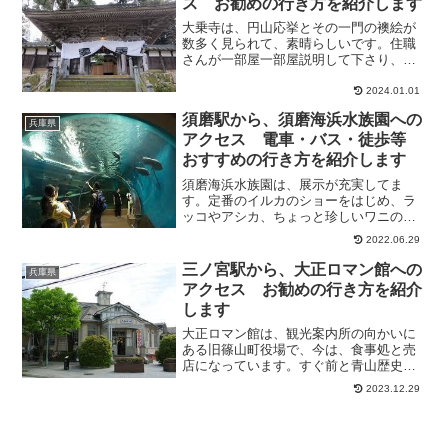
ス お勧めの行き方を紹介します
大乗寺は、円山応挙とその一門の襖絵が
数多く見られて、素晴らしいです。住職
さんが一部屋一部屋説明して下さり、大
変勉強になります。とても大きな神木や
お花などもよく手入れされ、気持ちの良
2024.01.01
いお寺でした。そこで今回は、三ノ宮駅
須磨駅から、須磨海浜水族園への
から、大乗寺へのアクセス...
兵庫県
アクセス 電車・バス・徒歩等
おすすめの行き方を紹介します
須磨海浜水族園は、展示が充実してま
す。定番のイルカのショーをはじめ、ラ
ッコやアシカ、ちょっと珍しいワニの食
事タイムなどがあり、その度に生態など
2022.06.29
の説明をたくさんしてくれるので、子供
さんの学びの場としても非常にいいと思
三ノ宮駅から、大正ロマン館への
兵庫県
います。そこで今回は、須磨...
アクセス お勧めの行き方を紹介
します
大正ロマン館は、観光案内所の向かいに
ある旧篠山町役場で、今は、食事処と売
店になっています。すぐ前と青山歴史村
のところの駐車場は、1時間無料になって
2023.12.29
いますので、近くの商店街や篠山城跡の
散策の起点にいいと思います。そこで今
回は、三ノ宮駅から、大...