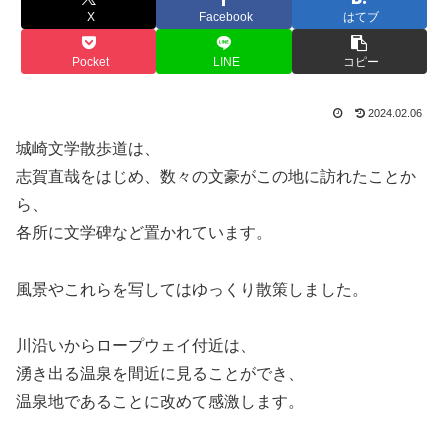
X
Facebook
はてブ
Pocket
LINE
コピー
2024.02.06
城崎文学散歩道は、
志賀直哉をはじめ、数々の文豪がこの地に訪れたことか
ら、
各所に文学碑など置かれています。
風景やこれらを写してはゆっくり散策しました。
川沿いからロープウェイ付近は、
湧き出る温泉を間近に見ることができ、
温泉地であることに改めて感激します。