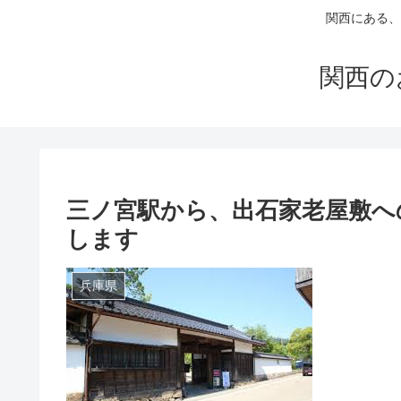
関西にある、
関西の
三ノ宮駅から、出石家老屋敷へ
します
兵庫県