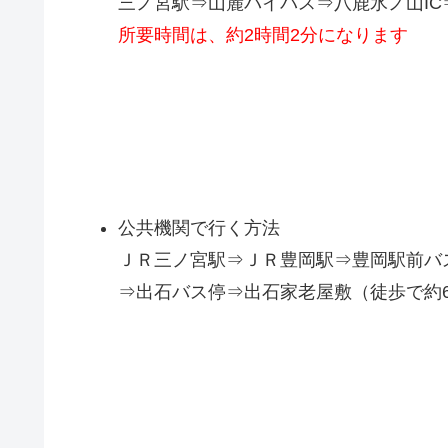
三ノ宮駅⇒
山麓バイパス⇒八鹿氷ノ山IC
所要時間は、約2時間2分になります
公共機関で行く方法
ＪＲ三ノ宮駅⇒ＪＲ豊岡駅⇒豊岡駅前バ
⇒出石バス停⇒出石家老屋敷（徒歩で約