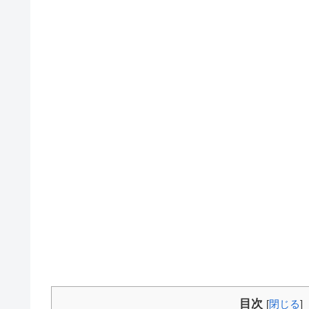
目次
[
閉じる
]