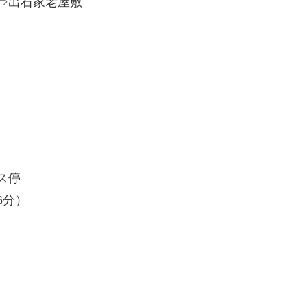
⇒出石家老屋敷
ス停
6分）