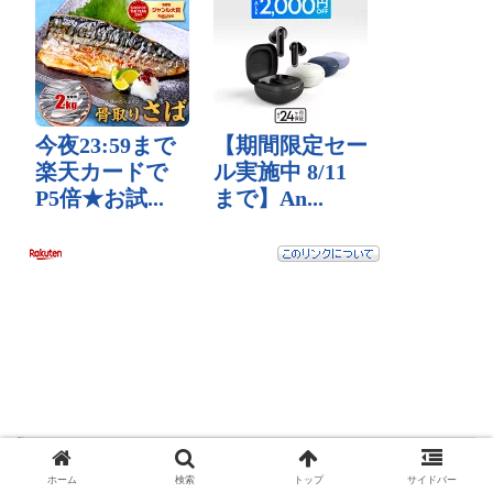
JR弁天町駅から、徒歩で大阪メトロ中央線 弁
ホーム
検索
トップ
サイドバー
天町駅へ行きます