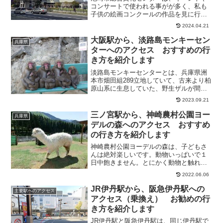
コンサートで使われる事がが多く、私も
子供の絵画コンクールの作品を見に行き
ました。中は広いです。食事処もあり、
2024.04.21
お茶できますバス停からも近いので利用
しやすいです。そこで今回は、三宮駅か
大阪駅から、淡路島モンキーセン
兵庫県
ら、尼崎市総合文化センタ...
ターへのアクセス おすすめの行
き方を紹介します
淡路島モンキーセンターとは、兵庫県洲
本市畑田組289立地していて、古来より柏
原山系に生息していた、野生ザルが間近
で見られる施設です。サルの性格はおと
2023.09.21
なしく、仲の良い円満なサル社会をのぞ
くことができます。朝9時頃山からやって
三ノ宮駅から、神崎農村公園ヨー
兵庫県
きて、夕方5時半頃...
デルの森へのアクセス おすすめ
の行き方を紹介します
神崎農村公園ヨーデルの森は、子どもさ
んは絶対楽しいです。動物いっぱいで１
日中飽きません。とにかく動物と触れ合
えます。ペンギン、ウサギ、モルモッ
2022.06.06
ト、鳥、馬、アルパカなど、様々な動物
に餌をあげられます。広い草原で弁当を
JR伊丹駅から、阪急伊丹駅への
主要駅へのアクセス
食べて、夏は川魚のつかみ取...
アクセス（乗換え） お勧めの行
き方を紹介します
JR伊丹駅と阪急伊丹駅は、同じ伊丹駅で