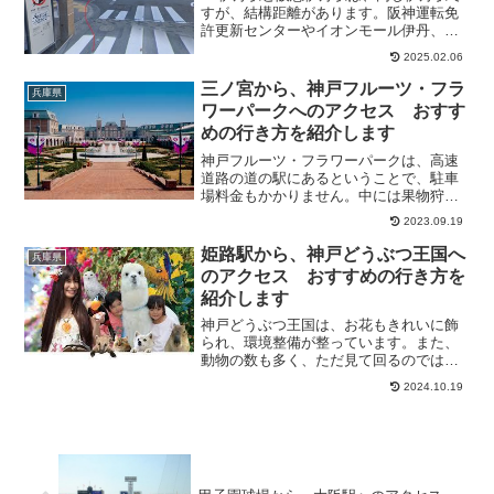
すが、結構距離があります。阪神運転免
許更新センターやイオンモール伊丹、有
岡城跡へ行く場合は、JRが便利です。そ
2025.02.06
こで気になるのが、乗換え方法ですよ
ね。ですので今回は、JR伊丹駅から、阪
三ノ宮から、神戸フルーツ・フラ
兵庫県
急伊丹駅への乗換え方...
ワーパークへのアクセス おすす
めの行き方を紹介します
神戸フルーツ・フラワーパークは、高速
道路の道の駅にあるということで、駐車
場料金もかかりません。中には果物狩
り、バーベキュー場、広場、牧場などな
2023.09.19
ど一日中過ごせる場所です。雨の日はや
ることがあまりなくお勧めできません。
姫路駅から、神戸どうぶつ王国へ
兵庫県
バーベキューも持ち込みなし...
のアクセス おすすめの行き方を
紹介します
神戸どうぶつ王国は、お花もきれいに飾
られ、環境整備が整っています。また、
動物の数も多く、ただ見て回るのでは無
く、動物のふれあいができ、動物のショ
2024.10.19
ーが多いので、あっという間に時間が経
過するので、何度も訪れたくなる施設で
す。そこで今回は、姫路駅...