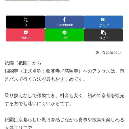
X
Facebook
はてブ
Pocket
LINE
コピー
2026.02.14
祇園（
祇園
）から
銀閣寺（正式名称：
銀閣寺
／慈照寺）へのアクセスは、市
営バスで行く方法が最もおすすめです。
乗り換えなしで移動でき、料金も安く、初めて京都を観光
する方でも迷いにくいからです。
祇園は京都らしい風情を感じながら食事や散策を楽しめる
人気エリアで、