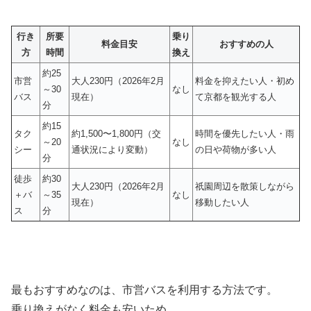
行き
所要
乗り
料金目安
おすすめの人
方
時間
換え
約25
市営
大人230円（2026年2月
料金を抑えたい人・初め
～30
なし
バス
現在）
て京都を観光する人
分
約15
タク
約1,500〜1,800円（交
時間を優先したい人・雨
～20
なし
シー
通状況により変動）
の日や荷物が多い人
分
徒歩
約30
大人230円（2026年2月
祇園周辺を散策しながら
＋バ
～35
なし
現在）
移動したい人
ス
分
最もおすすめなのは、市営バスを利用する方法です。
乗り換えがなく料金も安いため、