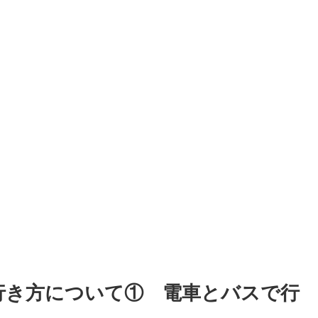
、
行き方について① 電車とバスで行