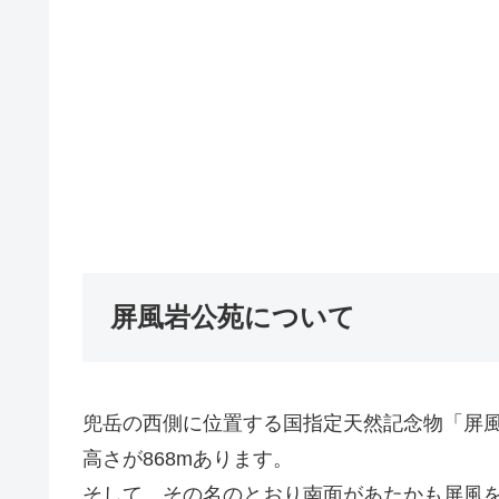
屏風岩公苑について
兜岳の西側に位置する国指定天然記念物「屏
高さが868mあります。
そして、その名のとおり南面があたかも屏風