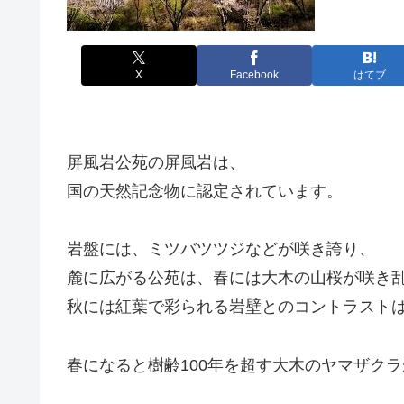
X
Facebook
はてブ
屏風岩公苑の屏風岩は、
国の天然記念物に認定されています。
岩盤には、ミツバツツジなどが咲き誇り、
麓に広がる公苑は、春には大木の山桜が咲き
秋には紅葉で彩られる岩壁とのコントラスト
春になると樹齢100年を超す大木のヤマザク