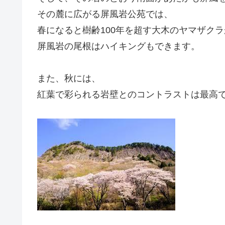
その麓に広がる屏風岩公苑では、
春になると樹齢100年を超す大木のヤマザク
屏風岩の尾根はハイキングもできます。
また、秋には、
紅葉で彩られる岩壁とのコントラストは最高