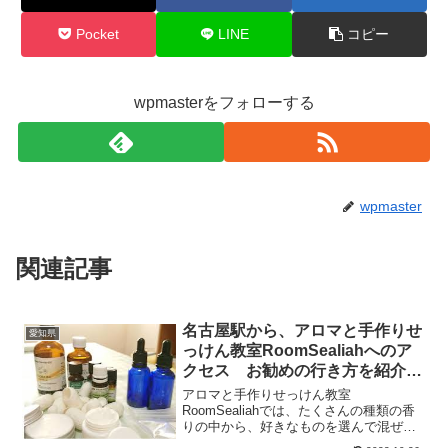
Pocket
LINE
コピー
wpmasterをフォローする
wpmaster
関連記事
名古屋駅から、アロマと手作りせ
愛知県
っけん教室RoomSealiahへのア
クセス お勧めの行き方を紹介し
ます
アロマと手作りせっけん教室
RoomSealiahでは、たくさんの種類の香
りの中から、好きなものを選んで混ぜ合
わせ、オリジナルの香水を作りました。