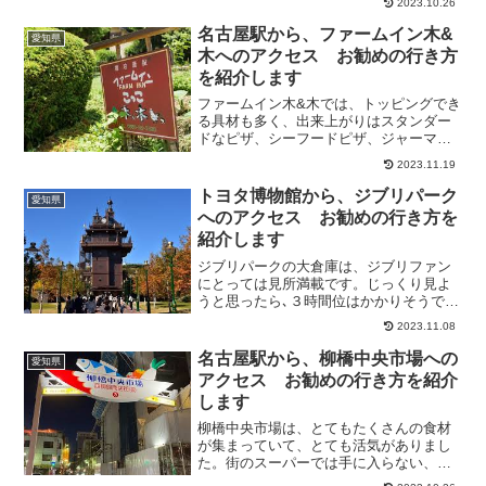
2023.10.26
たくさんの香りに包まれて、心も癒され
ました。丁寧にアドバイスをしてくださ
名古屋駅から、ファームイン木&
愛知県
って、自分好みの香りを作...
木へのアクセス お勧めの行き方
を紹介します
ファームイン木&木では、トッピングでき
る具材も多く、出来上がりはスタンダー
ドなピザ、シーフードピザ、ジャーマン
ピザ、カレーピザの4種類を作りどれも美
2023.11.19
味しく出来ていました。体験前までは、
ピザだけで昼食足りるかな？と心配して
トヨタ博物館から、ジブリパーク
愛知県
いましたが、どれも絶...
へのアクセス お勧めの行き方を
紹介します
ジブリパークの大倉庫は、ジブリファン
にとっては見所満載です。じっくり見よ
うと思ったら､３時間位はかかりそうで
す。案内所のスタッフの方々がとても親
2023.11.08
切に教えてくれました。どんどこの森で
のサツキとメイの家では、箪笥や鏡台、
名古屋駅から、柳橋中央市場への
愛知県
食器棚、押入れの中も見る...
アクセス お勧めの行き方を紹介
します
柳橋中央市場は、とてもたくさんの食材
が集まっていて、とても活気がありまし
た。街のスーパーでは手に入らない、高
品質な食材がいっぱいです。新鮮な魚介