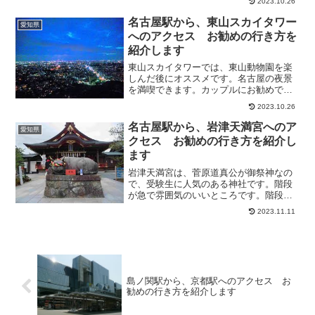
2023.10.26
類が市場価格で購入できて、とてもよか
ったです。そこで今回は、名古屋駅か
名古屋駅から、東山スカイタワー
愛知県
ら、柳橋中央市場へのアクセ...
へのアクセス お勧めの行き方を
紹介します
東山スカイタワーでは、東山動物園を楽
しんだ後にオススメです。名古屋の夜景
を満喫できます。カップルにお勧めで
す。夜景がキレイです。動物園帰りに夜
2023.10.26
はこちらのタワーのレストランで食事を
したり、夜景を見たり雰囲気の良い場所
名古屋駅から、岩津天満宮へのア
愛知県
です。そこで今回は、名古屋...
クセス お勧めの行き方を紹介し
ます
岩津天満宮は、菅原道真公が御祭神なの
で、受験生に人気のある神社です。階段
が急で雰囲気のいいところです。階段を
登ると本殿の前の牛が出迎えてくれまし
2023.11.11
た。しっかり撫でて、字が上手になるよ
うにお願いしました。もちろん本殿にも
しっかりお参りして、学問...
島ノ関駅から、京都駅へのアクセス お
勧めの行き方を紹介します