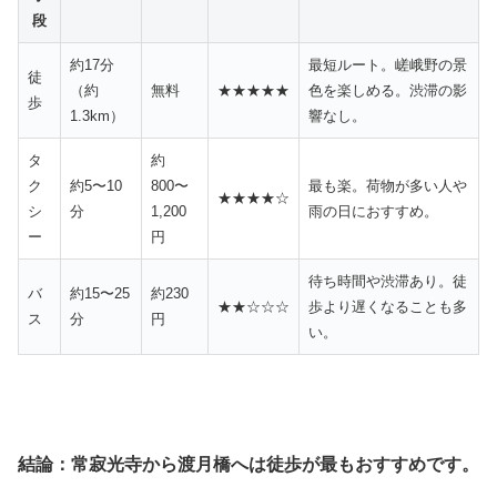
段
約17分
最短ルート。嵯峨野の景
徒
（約
無料
★★★★★
色を楽しめる。渋滞の影
歩
1.3km）
響なし。
タ
約
ク
約5〜10
800〜
最も楽。荷物が多い人や
★★★★☆
シ
分
1,200
雨の日におすすめ。
ー
円
待ち時間や渋滞あり。徒
バ
約15〜25
約230
★★☆☆☆
歩より遅くなることも多
ス
分
円
い。
結論：
常寂光寺
から
渡月橋
へは徒歩が最もおすすめです。