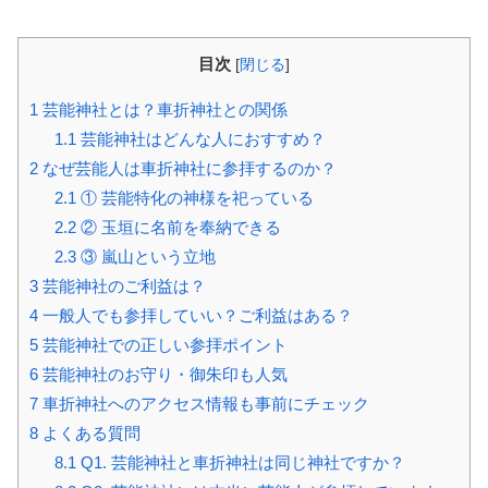
目次
[
閉じる
]
1
芸能神社とは？車折神社との関係
1.1
芸能神社はどんな人におすすめ？
2
なぜ芸能人は車折神社に参拝するのか？
2.1
① 芸能特化の神様を祀っている
2.2
② 玉垣に名前を奉納できる
2.3
③ 嵐山という立地
3
芸能神社のご利益は？
4
一般人でも参拝していい？ご利益はある？
5
芸能神社での正しい参拝ポイント
6
芸能神社のお守り・御朱印も人気
7
車折神社へのアクセス情報も事前にチェック
8
よくある質問
8.1
Q1. 芸能神社と車折神社は同じ神社ですか？