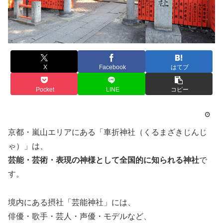
X
Facebook
はてブ
Pocket
LINE
コピー
京都・嵐山エリアにある「車折神社（くるまざきじんじ
ゃ）」は、
芸能・芸術・表現の神様として全国的に知られる神社
で
す。
境内にある摂社「芸能神社」には、
俳優・歌手・芸人・声優・モデルなど、