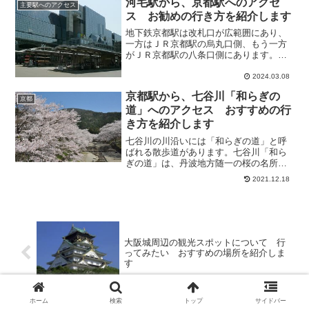
河毛駅から、京都駅へのアクセ
主要駅へのアクセス
ス お勧めの行き方を紹介します
地下鉄京都駅は改札口が広範囲にあり、
一方はＪＲ京都駅の烏丸口側、もう一方
がＪＲ京都駅の八条口側にあります。烏
丸口側は地下街のポルタに隣接というよ
り、地下街の中にあるといってもいい場
2024.03.08
所です。八条口側は新幹線の改札からす
京都駅から、七谷川「和らぎの
ぐで、新幹線から乗り継ぐ...
京都
道」へのアクセス おすすめの行
き方を紹介します
七谷川の川沿いには「和らぎの道」と呼
ばれる散歩道があります。七谷川「和ら
ぎの道」は、丹波地方随一の桜の名所で
す。七谷川沿い約1kmにわたり30品種の
2021.12.18
桜が、約1500本咲き乱れます。また、夜
にはライトアップされた幻想的な夜桜が
堪能できます。京...
大阪城周辺の観光スポットについて 行
ってみたい おすすめの場所を紹介しま
す
ホーム
検索
トップ
サイドバー