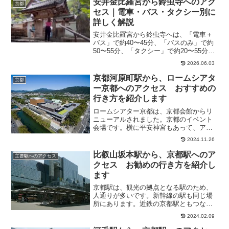
安井金比羅宮から鈴虫寺へのアク
京都
に、最適な移動手段も紹介。初...
セス｜電車・バス・タクシー別に
詳しく解説
安井金比羅宮から鈴虫寺へは、「電車＋
バス」で約40〜45分、「バスのみ」で約
50〜55分、「タクシー」で約20〜55分で
す。最もおすすめなのは、所要時間と料
2026.06.03
金のバランスが良い電車＋バスのルート
です。この記事では、安井金比羅宮から
京都河原町駅から、ロームシアタ
京都
鈴虫寺へのア...
ー京都へのアクセス おすすめの
行き方を紹介します
ロームシアター京都は、京都会館からリ
ニューアルされました。京都のイベント
会場です。横に平安神宮もあって、アク
セスも便利です。蔦屋書店やスターバッ
2024.11.26
クスなど、おしゃれな空間に生まれ変わ
っています。クラシックからアニメな
比叡山坂本駅から、京都駅へのア
主要駅へのアクセス
ど、幅広く催事をやっていま...
クセス お勧めの行き方を紹介し
ます
京都駅は、観光の拠点となる駅のため、
人通りが多いです。新幹線の駅も同じ場
所にあります。近鉄の京都駅ともつなが
っていて便利です。そこで今回は、比叡
2024.02.09
山坂本駅から、京都駅へのアクセス方法
について、紹介します。