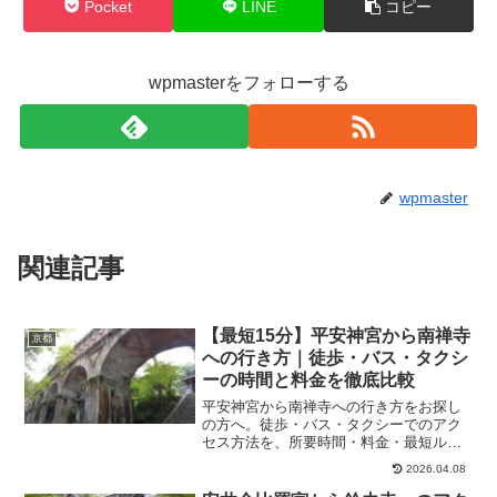
Pocket
LINE
コピー
wpmasterをフォローする
wpmaster
関連記事
【最短15分】平安神宮から南禅寺
京都
への行き方｜徒歩・バス・タクシ
ーの時間と料金を徹底比較
平安神宮から南禅寺への行き方をお探し
の方へ。徒歩・バス・タクシーでのアク
セス方法を、所要時間・料金・最短ルー
トまでわかりやすく解説します。「最短
2026.04.08
で行きたい」「料金を安く抑えたい」
「迷わず行きたい」といったニーズ別