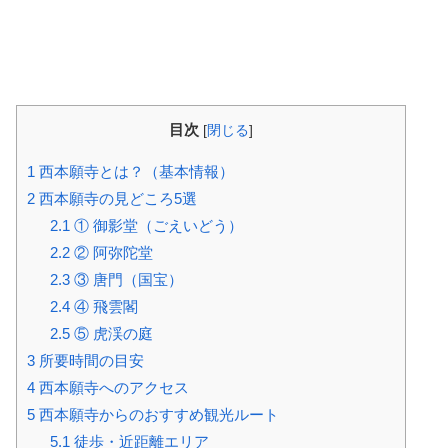
目次
[
閉じる
]
1
西本願寺とは？（基本情報）
2
西本願寺の見どころ5選
2.1
① 御影堂（ごえいどう）
2.2
② 阿弥陀堂
2.3
③ 唐門（国宝）
2.4
④ 飛雲閣
2.5
⑤ 虎渓の庭
3
所要時間の目安
4
西本願寺へのアクセス
5
西本願寺からのおすすめ観光ルート
5.1
徒歩・近距離エリア