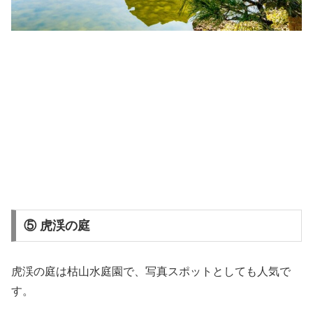
⑤ 虎渓の庭
虎渓の庭
は枯山水庭園で、写真スポットとしても人気で
す。