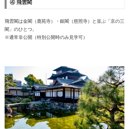
④ 飛雲閣
飛雲閣
は金閣（
鹿苑寺
）・銀閣（
慈照寺
）と並ぶ「京の三
閣」のひとつ。
※通常非公開（特別公開時のみ見学可）