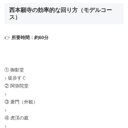
西本願寺の効率的な回り方（モデルコー
ス）
👉
所要時間：約60分
① 御影堂
↓ 徒歩すぐ
② 阿弥陀堂
↓
③ 唐門（外観）
↓
④ 虎渓の庭
↓