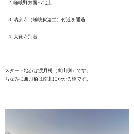
嵯峨野方面へ北上
清凉寺（嵯峨釈迦堂）付近を通過
大覚寺到着
スタート地点は渡月橋（嵐山側）です。
ちなみに渡月橋は南北にかかる橋です。