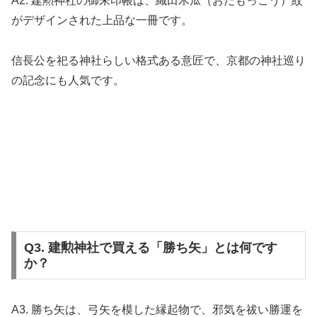
A2. 建勲神社の御朱印帳は、織田木瓜（おだもっこう）紋
がデザインされた上品な一冊です。
信長公を祀る神社らしい格式ある意匠で、京都の神社巡り
の記念にも人気です。
Q3. 建勲神社で買える「勝ち矢」とは何です
か？
A3. 勝ち矢は、弓矢を模した縁起物で、邪気を祓い勝運を