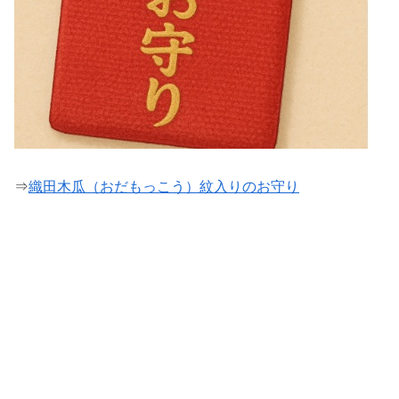
⇒
織田木瓜（おだもっこう）紋入りのお守り