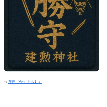
⇒
勝守（かちまもり）