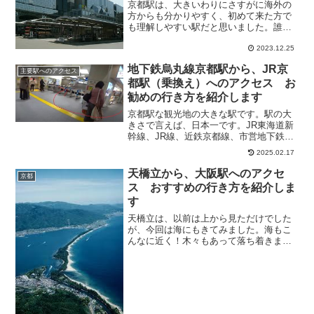
京都駅は、大きいわりにさすがに海外の
方からも分かりやすく、初めて来た方で
も理解しやすい駅だと思いました。誰も
が京都に来た時立ち寄る場所だけに、う
まく作ったなぁ～と思いました。そこで
2023.12.25
今回は、マキノ駅から、京都駅へのアク
地下鉄烏丸線京都駅から、JR京
セス方法について、紹介し...
主要駅へのアクセス
都駅（乗換え）へのアクセス お
勧めの行き方を紹介します
京都駅な観光地の大きな駅です。駅の大
きさで言えば、日本一です。JR東海道新
幹線、JR線、近鉄京都線、市営地下鉄が
乗り入れています。そこで気になるの
2025.02.17
が、乗換え方法ですよね。そこで今回
は、地下鉄烏丸線京都駅から、JR京都駅
天橋立から、大阪駅へのアクセ
京都
への乗り換え方法につい...
ス おすすめの行き方を紹介しま
す
天橋立は、以前は上から見ただけでした
が、今回は海にもきてみました。海もこ
んなに近く！木々もあって落ち着きまし
た。ぶらぶら散策するにもオススメで
す。そこで気になるのが、帰りの方法で
すよね。そこで今回は、天橋立から、大
阪駅へのアクセス方法につい...