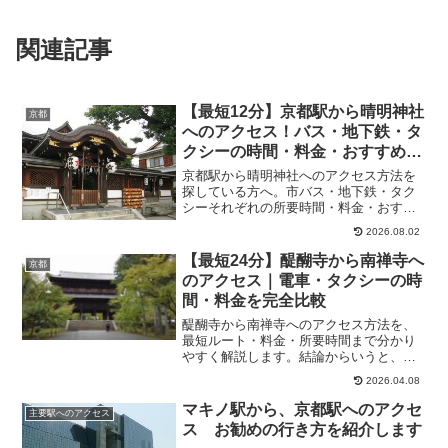
関連記事
【最短12分】京都駅から晴明神社
京都
へのアクセス！バス・地下鉄・タ
クシーの時間・料金・おすすめル
ートを解説
京都駅から晴明神社へのアクセス方法を
探している方へ。市バス・地下鉄・タク
シーそれぞれの所要時間・料金・おすす
めルートを比較し、最適な行き方を紹介
2026.08.02
します。 最安なら市バス（230円） 時間
が読みやすいなら地下鉄＋徒歩 最短なら
【最短24分】醍醐寺から南禅寺へ
京都
タクシー（約12...
のアクセス｜電車・タクシーの時
間・料金を完全比較
醍醐寺から南禅寺へのアクセス方法を、
最短ルート・料金・所要時間まで分かり
やすく解説します。結論からいうと、最
もおすすめなのは地下鉄を使うルート
2026.04.08
で、約24分・260円で移動可能です。本記
事では、・電車（最安・最短ルート）・
マキノ駅から、京都駅へのアクセ
主要駅へのアクセス
タクシー（快適ルート...
ス お勧めの行き方を紹介します