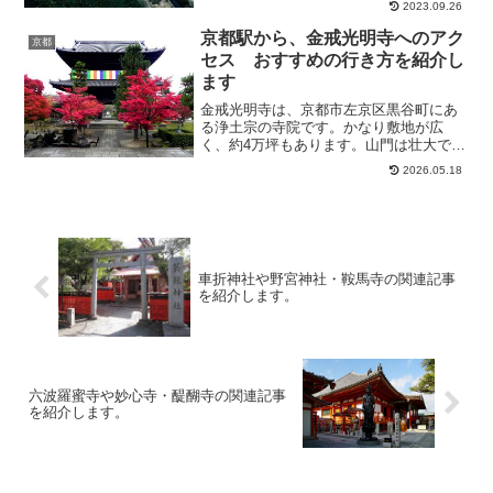
2023.09.26
京都駅から、金戒光明寺へのアク
京都
セス おすすめの行き方を紹介し
ます
金戒光明寺は、京都市左京区黒谷町にあ
る浄土宗の寺院です。かなり敷地が広
く、約4万坪もあります。山門は壮大でと
ても立派な構えで見応え十分です。また
2026.05.18
そこから見える阿弥陀堂もスケールがあ
り美しいです。時代劇の撮影場所として
も名高いです。幕末に京都...
車折神社や野宮神社・鞍馬寺の関連記事
を紹介します。
六波羅蜜寺や妙心寺・醍醐寺の関連記事
を紹介します。