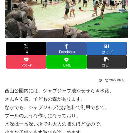
X
Facebook
はてブ
Pocket
LINE
コピー
2022.06.18
西山公園内には、ジャブジャブ池やせせらぎ水路、
さんさく路、子どもの森があります。
なかでも、ジャブジャブ池は無料で利用できて、
プールのような作りになっており、
水深は一番深い所でも大人の膝丈ほどなので、
小さな子供でも水遊びを楽しめます。