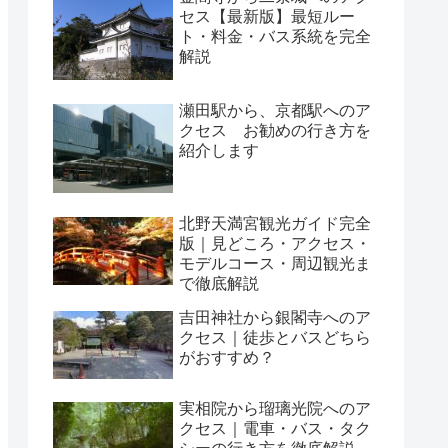
セス【最新版】最短ルー
ト・料金・バス系統を完全
解説
瀬田駅から、京都駅へのア
クセス お勧めの行き方を
紹介します
北野天満宮観光ガイド完全
版｜見どころ・アクセス・
モデルコース・周辺観光ま
で徹底解説
吉田神社から銀閣寺へのア
クセス｜徒歩とバスどちら
がおすすめ？
実相院から瑠璃光院へのア
クセス｜電車・バス・タク