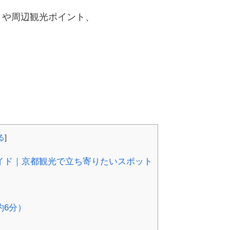
トや周辺観光ポイント、
る
]
イド｜京都観光で立ち寄りたいスポット
約6分）