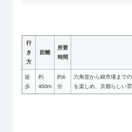
行
所要
き
距離
時間
方
徒
約
約6
六角堂から錦市場までの
歩
450m
分
を楽しめ、京都らしい雰