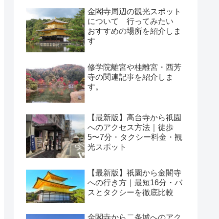
金閣寺周辺の観光スポット
について 行ってみたい
おすすめの場所を紹介しま
す
修学院離宮や桂離宮・西芳
寺の関連記事を紹介しま
す。
【最新版】高台寺から祇園
へのアクセス方法｜徒歩
5〜7分・タクシー料金・観
光スポット
【最新版】祇園から金閣寺
への行き方｜最短16分・バ
スとタクシーを徹底比較
金閣寺から二条城へのアク