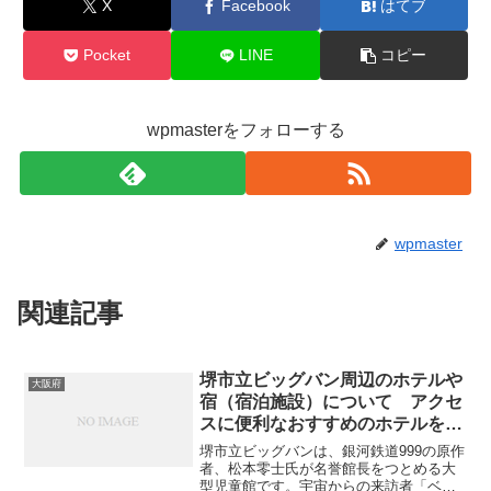
X
Facebook
はてブ
Pocket
LINE
コピー
wpmasterをフォローする
wpmaster
関連記事
堺市立ビッグバン周辺のホテルや
大阪府
宿（宿泊施設）について アクセ
スに便利なおすすめのホテルを紹
介します
堺市立ビッグバンは、銀河鉄道999の原作
者、松本零士氏が名誉館長をつとめる大
型児童館です。宇宙からの来訪者「ベア