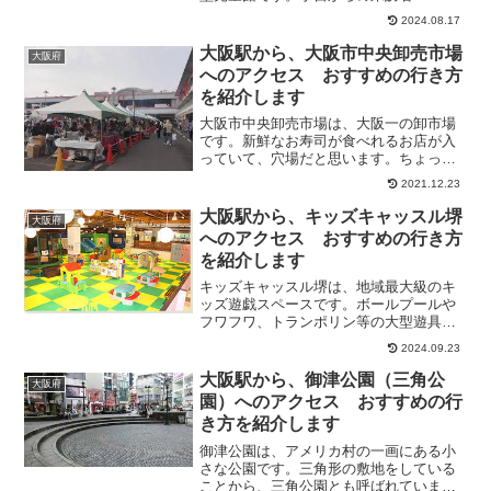
ル」と「メロウ」の壮大な旅物語”に沿っ
2024.08.17
た、ストーリー性のある非日常空間が作
られています。まるでUFOのような外観
大阪駅から、大阪市中央卸売市場
大阪府
は、本館１階のエ...
へのアクセス おすすめの行き方
を紹介します
大阪市中央卸売市場は、大阪一の卸市場
です。新鮮なお寿司が食べれるお店が入
っていて、穴場だと思います。ちょっと
した観光スポットになっていて、活気が
2021.12.23
あってとても賑やかでした。そこで今回
は、大阪駅から、大阪市中央卸売市場へ
大阪駅から、キッズキャッスル堺
大阪府
のアクセス方法について、...
へのアクセス おすすめの行き方
を紹介します
キッズキャッスル堺は、地域最大級のキ
ッズ遊戯スペースです。ボールプールや
フワフワ、トランポリン等の大型遊具に
加え、キッズゲームや乗り物などもあり
2024.09.23
ます。こんなに広い場所はなかなかない
と思います！駐車場は無料なので、１日
大阪駅から、御津公園（三角公
大阪府
中遊べます。そこで今回は...
園）へのアクセス おすすめの行
き方を紹介します
御津公園は、アメリカ村の一画にある小
さな公園です。三角形の敷地をしている
ことから、三角公園とも呼ばれていま