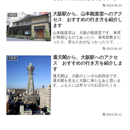
す。待ち合わせ定番スポットになってい
2024.09.23
ます。たこ焼きを食べる家族連れなど、
本当にたくさんの人が休憩していて、一
大阪駅から、山本能楽堂へのアク
大阪府
休みするのに良い場所だと思...
セス おすすめの行き方を紹介し
ます
山本能楽堂は、大阪の能楽堂です。座席
が簡易なものであったり、座布団敷きだ
ったり、背もたれがなっかったりで、座
りにくいところもあるのですが、ここは
2022.06.10
椅子席で、客席も広く、安心して、ゆっ
たりと高齢者でも、楽しむことができま
通天閣から、大阪駅へのアクセ
大阪府
す。そこで今回は、大阪駅...
ス おすすめの行き方を紹介しま
す
通天閣は、大阪のシンボル的存在です。
通天閣を見ると大阪に来たなあと思いま
す。ふもとには串カツのお店がたくさん
あり、賑わっています。そこで今回は、
通天閣から、大阪駅へのアクセス方法に
ついて、あらゆる行き方の中から、お勧
めのアクセス方法を紹介し...
2024.09.11