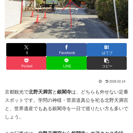
X
Facebook
はてブ
Pocket
LINE
コピー
2026.02.14
京都観光で
北野天満宮
と
銀閣寺
は、どちらも外せない定番
スポットです。学問の神様・菅原道真公を祀る北野天満宮
と、世界遺産でもある銀閣寺を一日で巡りたい方も多いで
しょう。