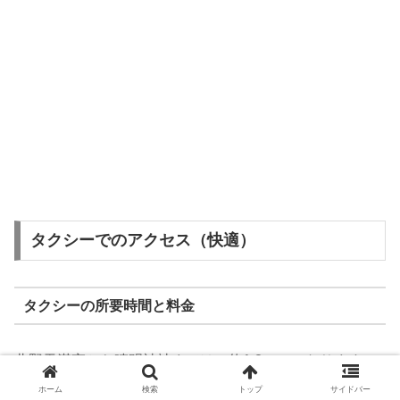
タクシーでのアクセス（快適）
タクシーの所要時間と料金
北野天満宮から晴明神社までは、約1.8ｋｍになります。
ホーム
検索
トップ
サイドバー