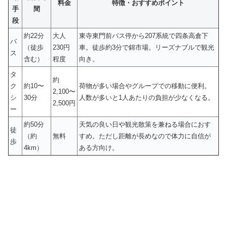
料金
特徴・おすすめポイント
手
間
段
約22分
大人
東寺東門前バス停から207系統で四条高倉下
バ
（徒歩
230円
車。徒歩約3分で錦市場。リーズナブルで観光
ス
含む）
程度
向き。
タ
約
ク
約10〜
荷物が多い場合やグループでの移動に便利。
2,100〜
シ
30分
人数が多いと1人あたりの負担が少なくなる。
2,500円
ー
約50分
天気の良い日や観光散策を兼ねる場合におす
徒
（約
無料
すめ。ただし距離が長めなので体力に自信が
歩
4km）
ある方向け。