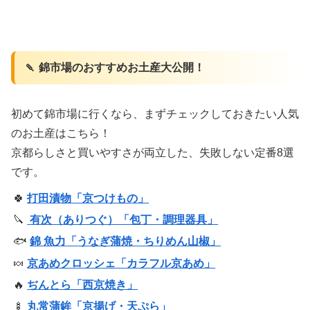
🍡 錦市場のおすすめお土産大公開！
初めて錦市場に行くなら、まずチェックしておきたい人気
のお土産はこちら！
京都らしさと買いやすさが両立した、失敗しない定番8選
です。
🍀
打田漬物「京つけもの」
🔪
有次（ありつぐ）「包丁・調理器具」
🐟
錦 魚力「うなぎ蒲焼・ちりめん山椒」
🍬
京あめクロッシェ「カラフル京あめ」
🔥
ぢんとら「西京焼き」
🍢
丸常蒲鉾「京揚げ・天ぷら」