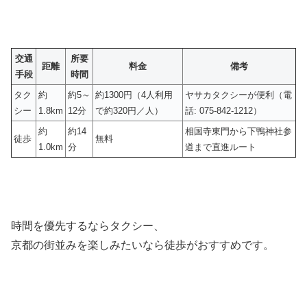
交通
所要
距離
料金
備考
手段
時間
タク
約
約5～
約1300円（4人利用
ヤサカタクシーが便利（電
シー
1.8km
12分
で約320円／人）
話: 075-842-1212）
約
約14
相国寺東門から下鴨神社参
徒歩
無料
1.0km
分
道まで直進ルート
時間を優先するならタクシー、
京都の街並みを楽しみたいなら徒歩がおすすめです。