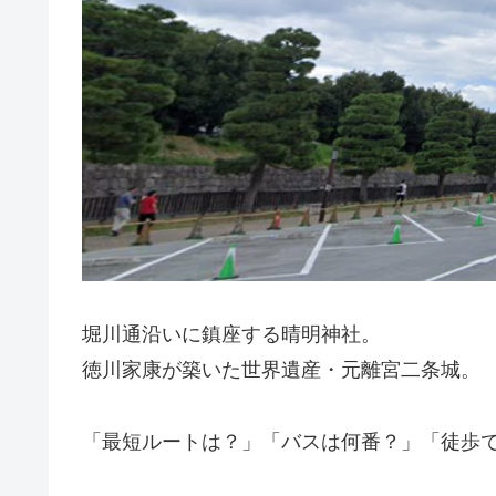
堀川通沿いに鎮座する晴明神社。
徳川家康が築いた世界遺産・元離宮二条城。
「最短ルートは？」「バスは何番？」「徒歩