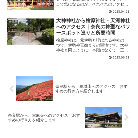
こで気になるのが、それぞれのアクセス
方法や、観光の仕方ではないでしょう
2025.04.23
か。そこで今回は、春日大社や奈良公
園・東大寺の関連記事について、紹介し
大神神社から檜原神社・天河神社
奈良県
ます。
へのアクセス｜奈良の神聖なパワ
ースポット巡りと所要時間
檜原神社は、元伊勢と呼ばれる神社の一
つで、伊勢神宮始まりの聖地です。大神
神社と同じように、本殿はなくて、三輪
山を神体山さんとしてお参りをします。
2025.06.23
同じ三輪山を御神体としていますので、
両方参られるのが良いと思います。そこ
で今回は、大神神社から、...
奈良駅から、葛城山へのアクセス おす
すめの行き方を紹介します
奈良駅から、當麻寺へのアクセス おす
すめの行き方を紹介します