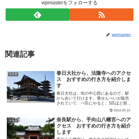
wpmasterをフォローする
wpmaster
関連記事
春日大社から、法隆寺へのアクセ
奈良県
ス おすすめの行き方を紹介しま
す
春日大社は、街の中心部にあるので、駅
から歩いて行けます。鹿せんべいが販売
されていて、一匹にやると、5匹ほど群れ
で攻めてきます。神社は、とても綺麗で
2024.05.10
灯篭が有名です。また、法隆寺は、607年
頃、聖徳太子により建立された世界文化
奈良駅から、手向山八幡宮へのア
奈良県
遺産です。何より素...
クセス おすすめの行き方を紹介
します