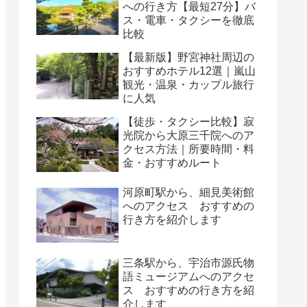
への行き方【最短27分】バ
ス・電車・タクシーを徹底
比較
【最新版】野宮神社周辺の
おすすめホテル12選｜嵐山
観光・温泉・カップル旅行
に人気
【徒歩・タクシー比較】寂
光院から大原三千院へのア
クセス方法｜所要時間・料
金・おすすめルート
河原町駅から、細見美術館
へのアクセス おすすめの
行き方を紹介します
三条駅から、宇治市源氏物
語ミュージアムへのアクセ
ス おすすめの行き方を紹
介します