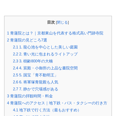
目次
[
閉じる
]
1
青蓮院とは？｜京都東山を代表する格式高い門跡寺院
2
青蓮院の見どころ7選
2.1
1. 龍心池を中心とした美しい庭園
2.2
2. 青い光に包まれるライトアップ
2.3
3. 樹齢800年の大楠
2.4
4. 宸殿・小御所の上品な書院空間
2.5
5. 国宝「青不動明王」
2.6
6. 将軍塚青龍殿も人気
2.7
7. 静かで穴場感がある
3
青蓮院の拝観時間・料金
4
青蓮院へのアクセス｜地下鉄・バス・タクシーの行き方
4.1
地下鉄で行く方法（最もおすすめ）