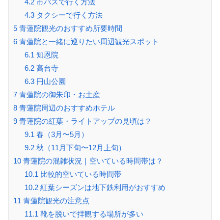
4.2
市バスで行く方法
4.3
タクシーで行く方法
5
青蓮院観光のおすすめ所要時間
6
青蓮院と一緒に巡りたい周辺観光スポット
6.1
知恩院
6.2
高台寺
6.3
円山公園
7
青蓮院の御朱印・お土産
8
青蓮院周辺のおすすめホテル
9
青蓮院の紅葉・ライトアップの見頃は？
9.1
春（3月〜5月）
9.2
秋（11月下旬〜12月上旬）
10
青蓮院の混雑状況｜空いている時間帯は？
10.1
比較的空いている時間帯
10.2
紅葉シーズンは地下鉄利用がおすすめ
11
青蓮院観光の注意点
11.1
靴を脱いで拝観する場所が多い