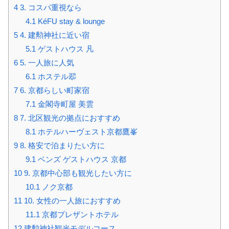
4
3. コスパ重視なら
4.1
KéFU stay & lounge
5
4. 建勲神社に近い宿
5.1
ゲストハウス 凡
6
5. 一人旅に人気
6.1
ホステル翆
7
6. 京都らしい町家宿
7.1
金閣寺町屋 美雲
8
7. 北区観光の拠点におすすめ
8.1
ホテルハーヴェスト京都鷹峯
9
8. 格安で泊まりたい方に
9.1
ベンズ ゲストハウス 京都
10
9. 京都中心部も観光したい方に
10.1
ノク京都
11
10. 女性の一人旅におすすめ
11.1
京都プレザントホテル
12
建勲神社観光モデルコース