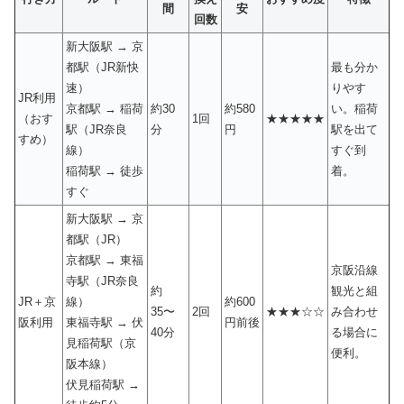
間
安
回数
新大阪駅 → 京
都駅（JR新快
最も分か
速）
りやす
JR利用
京都駅 → 稲荷
約30
約580
い。稲荷
（おす
1回
★★★★★
駅（JR奈良
分
円
駅を出て
すめ）
線）
すぐ到
稲荷駅 → 徒歩
着。
すぐ
新大阪駅 → 京
都駅（JR）
京都駅 → 東福
京阪沿線
寺駅（JR奈良
約
観光と組
JR＋京
線）
約600
35〜
2回
★★★☆☆
み合わせ
阪利用
東福寺駅 → 伏
円前後
40分
る場合に
見稲荷駅（京
便利。
阪本線）
伏見稲荷駅 →