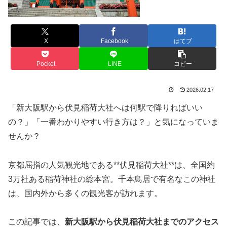
X
Facebook
はてブ
Pocket
LINE
コピー
2026.02.17
「新大阪駅から伏見稲荷大社へは何駅で降りればいい
の？」「一番わかりやすい行き方は？」と気になっていま
せんか？
京都屈指の人気観光地である**
伏見稲荷大社
**は、全国約
3万社ある稲荷神社の総本宮。千本鳥居で有名なこの神社
は、国内外から多くの観光客が訪れます。
この記事では、
新大阪駅から伏見稲荷大社までのアクセス