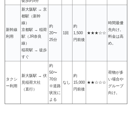
徒歩約5分
新大阪駅 → 京
都駅（新幹
線）
時間最優
約
約
新幹線
京都駅 → 稲荷
先向け。
20〜
1回
1,500
★★★☆☆
利用
駅（JR奈良
料金は高
25分
円前後
線）
め。
稲荷駅 → 徒歩
すぐ
約
50〜
荷物が多
新大阪駅 → 伏
約
タクシ
70分
い場合や
見稲荷大社
なし
15,000
★★☆☆☆
ー利用
※道路
グループ
（直行）
円前後
状況に
向け。
よる