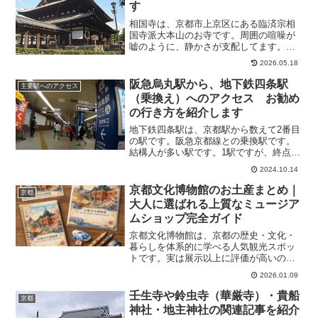
す
相国寺は、京都市上京区にある臨済宗相
国寺派大本山のお寺です。周囲の喧噪が
嘘のように、静かさが支配してます。京
都五山の重鎮として、風格があり、威厳
2026.05.18
もあります。お寺全体がとても素敵で、
色々な種類の木々が植えられており癒さ
阪急烏丸駅から、地下鉄四条駅
主要駅へのアクセス
れます。京都駅から、相国...
（乗換え）へのアクセス お勧め
の行き方を紹介します
地下鉄四条駅は、京都駅から数えて2番目
の駅です。阪急京都線との乗換駅です。
結構人が多い駅です。1駅ですが、終点の
四条河原町に行けます。逆方向は桂駅で
2024.10.14
嵐山方面に行けます。そこで今回は、阪
急烏丸駅から、地下鉄四条駅への乗り換
京都文化博物館のお土産まとめ｜
京都
え方法について、紹介...
大人に選ばれる上質なミュージア
ムショップ完全ガイド
京都文化博物館は、京都の歴史・文化・
暮らしを体系的に学べる人気観光スポッ
トです。実は展示以上に評価が高いのが
ミュージアムショップで、「観光地っぽ
2026.01.09
すぎない京都土産が買える」と口コミで
も評判。本記事では、**「京都文化博物
壬生寺や鈴虫寺（華厳寺）・貴船
京都
館 お土産」**で検索...
神社・地主神社の関連記事を紹介