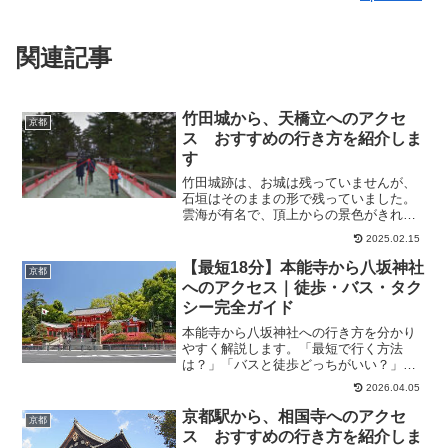
関連記事
竹田城から、天橋立へのアクセ
京都
ス おすすめの行き方を紹介しま
す
竹田城跡は、お城は残っていませんが、
石垣はそのままの形で残っていました。
雲海が有名で、頂上からの景色がきれい
です。また、天橋立も割と近いので、一
2025.02.15
緒に行かれる方が多いです。そこで今回
は、竹田城から、天橋立へのアクセス方
【最短18分】本能寺から八坂神社
京都
法について、お勧めのアク...
へのアクセス｜徒歩・バス・タク
シー完全ガイド
本能寺から八坂神社への行き方を分かり
やすく解説します。「最短で行く方法
は？」「バスと徒歩どっちがいい？」と
悩んでいませんか？本能寺から八坂神社
2026.04.05
へは徒歩・バス・タクシーでアクセス可
能ですが、時間・料金・快適さで最適ル
京都駅から、相国寺へのアクセ
京都
ートは変わります。この記事...
ス おすすめの行き方を紹介しま