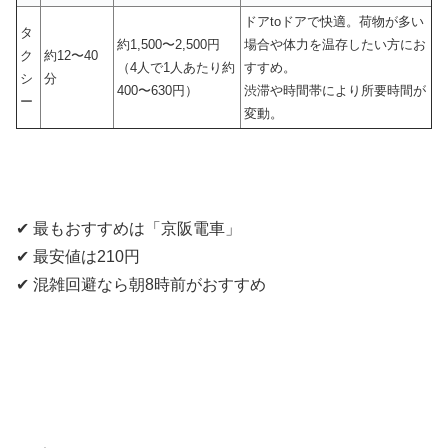
ドアtoドアで快適。荷物が多い
タ
約1,500〜2,500円
場合や体力を温存したい方にお
ク
約12〜40
（4人で1人あたり約
すすめ。
シ
分
400〜630円）
渋滞や時間帯により所要時間が
ー
変動。
✔ 最もおすすめは「京阪電車」
✔ 最安値は210円
✔ 混雑回避なら朝8時前がおすすめ