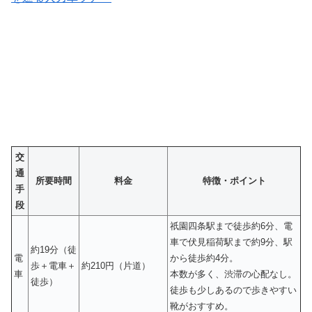
交
通
所要時間
料金
特徴・ポイント
手
段
祇園四条駅まで徒歩約6分、電
車で伏見稲荷駅まで約9分、駅
約19分（徒
電
から徒歩約4分。
歩＋電車＋
約210円（片道）
車
本数が多く、渋滞の心配なし。
徒歩）
徒歩も少しあるので歩きやすい
靴がおすすめ。