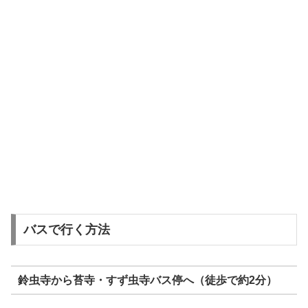
バスで行く方法
鈴虫寺から苔寺・すず虫寺バス停へ（徒歩で約2分）