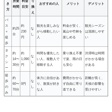
所要
料金
り
き
おすすめの人
メリット
デメリット
時間
目安
換
方
え
バ
ス
約
観光を楽しみな
料金が安く、
観光シーズン
約25
な
＋
230
がら移動したい
嵐山や竹林を
は混雑しやす
分
し
徒
円
人
楽しめる
い
歩
タ
約
約
時間を優先した
乗り換え不要
渋滞時は時間
ク
な
14〜
1,090
い人、複数人で
で楽、雨の日
がかかる場合
シ
し
30分
円
移動する人
も安心
がある
ー
徒
約
体力に自信があ
費用がかから
距離が長く、
歩
な
60〜
0円
り、散策が好き
ず自由に寄り
天候の影響を
の
し
70分
な人
道できる
受けやすい
み