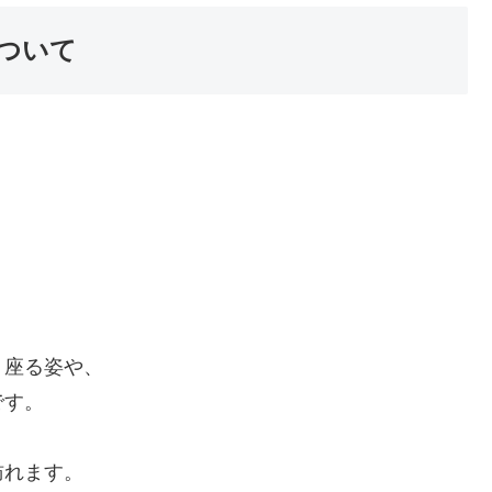
ついて
。
く座る姿や、
です。
訪れます。