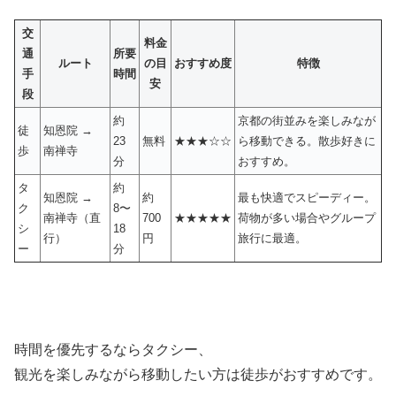
交
料金
通
所要
ルート
の目
おすすめ度
特徴
手
時間
安
段
約
京都の街並みを楽しみなが
徒
知恩院 →
23
無料
★★★☆☆
ら移動できる。散歩好きに
歩
南禅寺
分
おすすめ。
タ
約
知恩院 →
約
最も快適でスピーディー。
ク
8〜
南禅寺（直
700
★★★★★
荷物が多い場合やグループ
シ
18
行）
円
旅行に最適。
ー
分
時間を優先するならタクシー、
観光を楽しみながら移動したい方は徒歩がおすすめです。