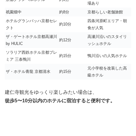
場あり
祇園畑中
約8分
京都らしい老舗旅館
ホテルグランバッハ京都セレ
四条河原町エリア・朝
約10分
クト
食が人気
ザ・ゲートホテル京都高瀬川
高瀬川沿いのスタイリ
約12分
by HULIC
ッシュホテル
ソラリア西鉄ホテル京都プレ
約15分
鴨川沿いの人気ホテル
ミア 三条鴨川
元小学校を改装した高
ザ・ホテル青龍 京都清水
約15分
級ホテル
建仁寺観光をゆっくり楽しみたい場合は、
徒歩5〜10分以内のホテルに宿泊すると便利です。