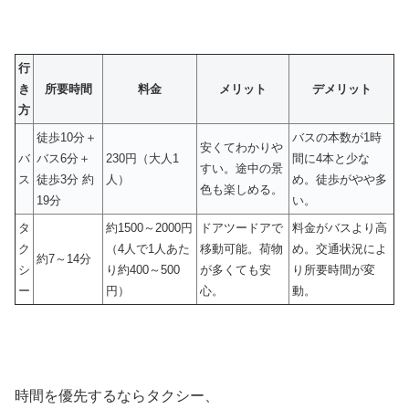
行
き
所要時間
料金
メリット
デメリット
方
徒歩10分＋
バスの本数が1時
安くてわかりや
バ
バス6分＋
230円（大人1
間に4本と少な
すい。途中の景
ス
徒歩3分 約
人）
め。徒歩がやや多
色も楽しめる。
19分
い。
タ
約1500～2000円
ドアツードアで
料金がバスより高
ク
（4人で1人あた
移動可能。荷物
め。交通状況によ
約7～14分
シ
り約400～500
が多くても安
り所要時間が変
ー
円）
心。
動。
時間を優先するならタクシー、