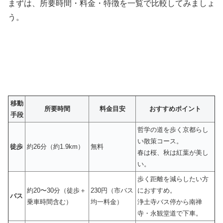
まずは、所要時間・料金・特徴を一覧で比較してみましょ
う。
移動
所要時間
料金目安
おすすめポイント
手段
哲学の道を歩く京都らし
い散策コース。
徒歩
約26分（約1.9km）
無料
春は桜、秋は紅葉が美し
い。
歩く距離を減らしたい方
約20〜30分（徒歩＋
230円（市バス
におすすめ。
バス
乗車時間含む）
均一料金）
浄土寺バス停から南禅
寺・永観堂道で下車。