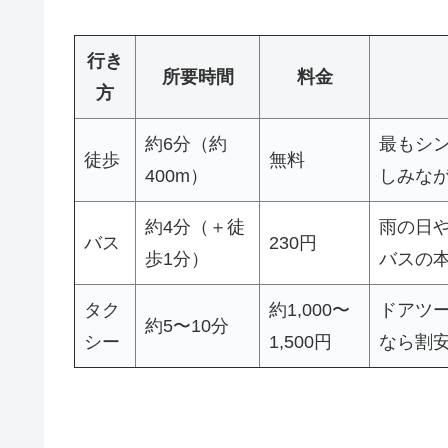
行き
所要時間
料金
方
約6分（約
最もシ
徒歩
無料
400m）
しみな
約4分（＋徒
雨の日
バス
230円
歩1分）
バスの
タク
約1,000〜
ドアツ
約5〜10分
シー
1,500円
なら割