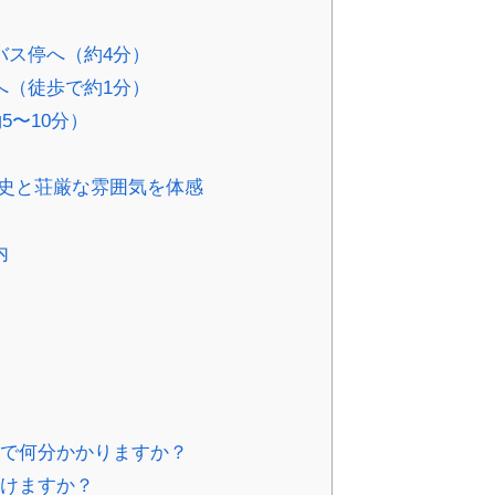
）
バス停へ（約4分）
へ（徒歩で約1分）
〜10分）
史と荘厳な雰囲気を体感
内
歩で何分かかりますか？
行けますか？