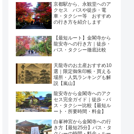
京都駅から、永観堂へのア
クセス バスや徒歩・電
車・タクシー等 おすすめ
の行き方を紹介します
【最短ルート】金閣寺から
龍安寺への行き方｜徒歩・
バス・タクシー徹底比較
天龍寺のお土産おすすめ10
選｜限定御朱印帳・買える
場所・人気ランキングも解
説【嵐山】
龍安寺から金閣寺へのアク
セス完全ガイド｜徒歩・バ
ス・タクシー比較【最短ル
ート・所要時間・料金】
白峯神宮から金閣寺への行
き方【最短25分】バス・タ
クシーの時間・料金・ルー