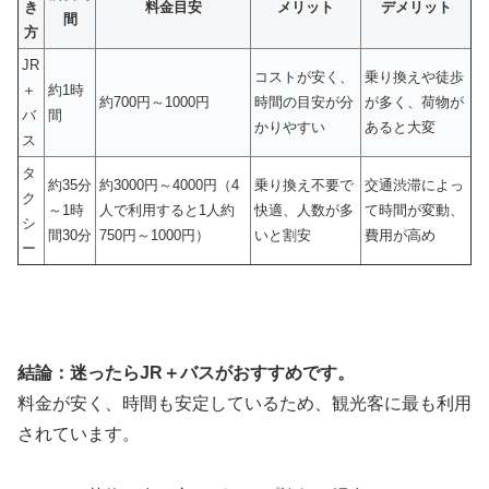
き
料金目安
メリット
デメリット
間
方
JR
コストが安く、
乗り換えや徒歩
＋
約1時
約700円～1000円
時間の目安が分
が多く、荷物が
バ
間
かりやすい
あると大変
ス
タ
約35分
約3000円～4000円（4
乗り換え不要で
交通渋滞によっ
ク
～1時
人で利用すると1人約
快適、人数が多
て時間が変動、
シ
間30分
750円～1000円）
いと割安
費用が高め
ー
結論：迷ったらJR＋バスがおすすめです。
料金が安く、時間も安定しているため、観光客に最も利用
されています。