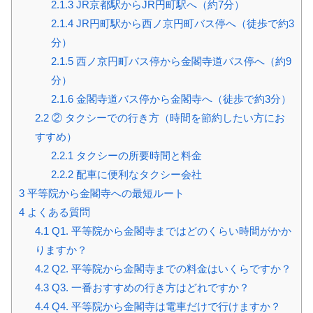
2.1.3
JR京都駅からJR円町駅へ（約7分）
2.1.4
JR円町駅から西ノ京円町バス停へ（徒歩で約3
分）
2.1.5
西ノ京円町バス停から金閣寺道バス停へ（約9
分）
2.1.6
金閣寺道バス停から金閣寺へ（徒歩で約3分）
2.2
② タクシーでの行き方（時間を節約したい方にお
すすめ）
2.2.1
タクシーの所要時間と料金
2.2.2
配車に便利なタクシー会社
3
平等院から金閣寺への最短ルート
4
よくある質問
4.1
Q1. 平等院から金閣寺まではどのくらい時間がかか
りますか？
4.2
Q2. 平等院から金閣寺までの料金はいくらですか？
4.3
Q3. 一番おすすめの行き方はどれですか？
4.4
Q4. 平等院から金閣寺は電車だけで行けますか？