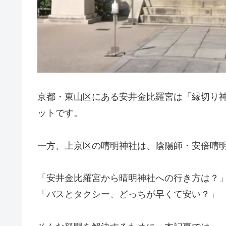
京都・東山区にある
安井金比羅宮
は「縁切り
ットです。
一方、上京区の
晴明神社
は、陰陽師・安倍晴
「安井金比羅宮から晴明神社への行き方は？
「バスとタクシー、どっちが早くて安い？」