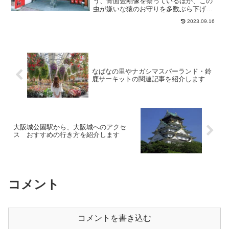
う、青面金剛像を祭っているほか、この
虫が嫌いな猿のお守りを多数ぶら下げて
います。門扉は開かないが、正面から拝
2023.09.16
むことは可能です。ならまち一帯に庚申
信仰が根付いており、猿のお守りが家の
軒先にぶらさがっています。...
なばなの里やナガシマスパーランド・鈴
鹿サーキットの関連記事を紹介します
大阪城公園駅から、大阪城へのアクセ
ス おすすめの行き方を紹介します
コメント
コメントを書き込む