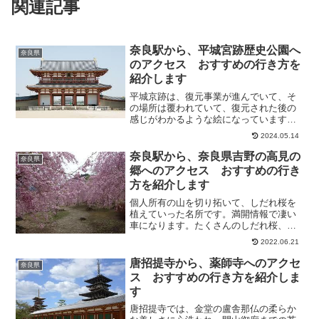
関連記事
奈良駅から、平城宮跡歴史公園へ
奈良県
のアクセス おすすめの行き方を
紹介します
平城京跡は、復元事業が進んでいて、そ
の場所は覆われていて、復元された後の
感じがわかるような絵になっています。
太極殿や朱雀門は復元されていて、立派
2024.05.14
な姿が見られます。そこで今回は、奈良
駅から、平城宮跡歴史公園へのアクセス
奈良駅から、奈良県吉野の高見の
奈良県
方法について、紹介します...
郷へのアクセス おすすめの行き
方を紹介します
個人所有の山を切り拓いて、しだれ桜を
植えていった名所です。満開情報で凄い
車になります。たくさんのしだれ桜、と
ても綺麗でした。展望台までは312段の階
2022.06.21
段で、なんとか上がれました。上からの
眺めも絶景でした。そこで今回は、奈良
唐招提寺から、薬師寺へのアクセ
奈良県
駅から、奈良県吉野の...
ス おすすめの行き方を紹介しま
す
唐招提寺では、金堂の盧舎那仏の柔らか