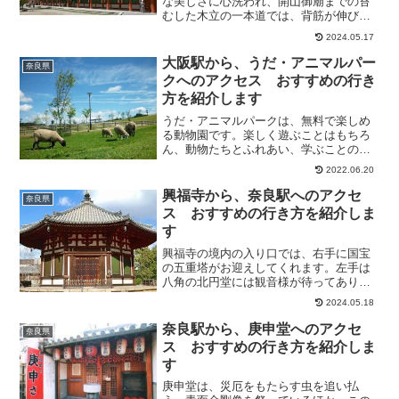
な美しさに心洗われ、開山御廟までの苔
むした木立の一本道では、背筋が伸びる
ような感覚をおぼえました。静かで、心
2024.05.17
落ちつく時間を過ごすことができまし
た。また、薬師寺は、朱色の建物がとて
大阪駅から、うだ・アニマルパー
奈良県
もきれいでした。また、境内...
クへのアクセス おすすめの行き
方を紹介します
うだ・アニマルパークは、無料で楽しめ
る動物園です。楽しく遊ぶことはもちろ
ん、動物たちとふれあい、学ぶことので
きる都市公園です。総面積約8.2㏊の広々
2022.06.20
とした園内に、やぎや羊、ポニー、牛、
ミニ豚、うさぎ、鶏などを飼育してお
興福寺から、奈良駅へのアクセ
奈良県
り、乳しぼりやポニーの...
ス おすすめの行き方を紹介しま
す
興福寺の境内の入り口では、右手に国宝
の五重塔がお迎えしてくれます。左手は
八角の北円堂には観音様が待ってあり、
西国三十三ケ所の札所となっていまし
2024.05.18
た。再建された中金堂も堂々としたたた
ずまいです。そこで今回は、興福寺か
奈良駅から、庚申堂へのアクセ
奈良県
ら、奈良駅へのアクセス方法に...
ス おすすめの行き方を紹介しま
す
庚申堂は、災厄をもたらす虫を追い払